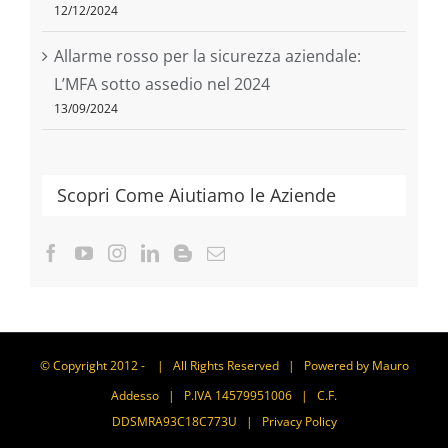
12/12/2024
Allarme rosso per la sicurezza aziendale:
L’MFA sotto assedio nel 2024
13/09/2024
Scopri Come Aiutiamo le Aziende
© Copyright 2012 -
| All Rights Reserved | Powered by
Mauro
Addesso
| P.IVA 14579951006 | C.F.
DDSMRA93C18C773U |
Privacy Policy